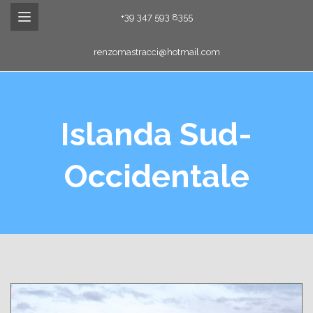
+39 347 593 8355
renzomastracci@hotmail.com
Islanda Sud-
Occidentale