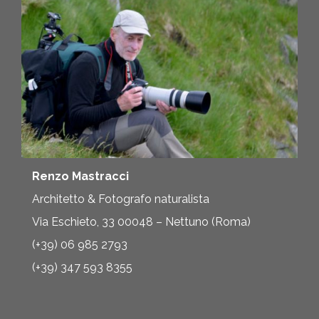
Renzo Mastracci
Architetto & Fotografo naturalista
Via Eschieto, 33 00048 – Nettuno (Roma)
(+39) 06 985 2793
(+39) 347 593 8355