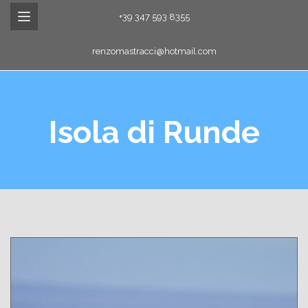
+39 347 593 8355
renzomastracci@hotmail.com
Isola di Runde