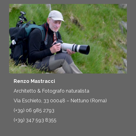
Renzo Mastracci
Architetto & Fotografo naturalista
Via Eschieto, 33 00048 – Nettuno (Roma)
(+39) 06 985 2793
(+39) 347 593 8355