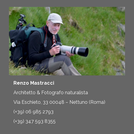
Renzo Mastracci
Architetto & Fotografo naturalista
Via Eschieto, 33 00048 – Nettuno (Roma)
(+39) 06 985 2793
(+39) 347 593 8355